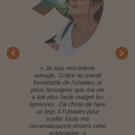
« Je suis moi-même
« L
aveugle. Grâce au travail
formidable de l’Unadev, je
opht
peux témoigner que ma vie
Une 
a été plus facile malgré les
à me
épreuves. J’ai choisi de faire
re
un legs à l’Unadev pour
d’av
sceller toute ma
reconnaissance envers cette
association. »