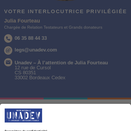
VOTRE INTERLOCUTRICE PRIVILÉGIÉE
Julia Fourteau
Chargée de Relation Testateurs et Grands donateurs
06 35 88 44 33
@
legs@unadev.com
Unadev – À l’attention de Julia Fourteau
12 rue de Cursol
CS 80351
33002 Bordeaux Cedex