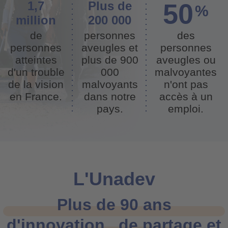
50
1,7
Plus de
%
million
200 000
de
personnes
des
personnes
aveugles et
personnes
atteintes
plus de 900
aveugles ou
d'un trouble
000
malvoyantes
de la vision
malvoyants
n'ont pas
en France.
dans notre
accès à un
pays.
emploi.
L'Unadev
Plus de 90 ans
d'innovation , de partage et